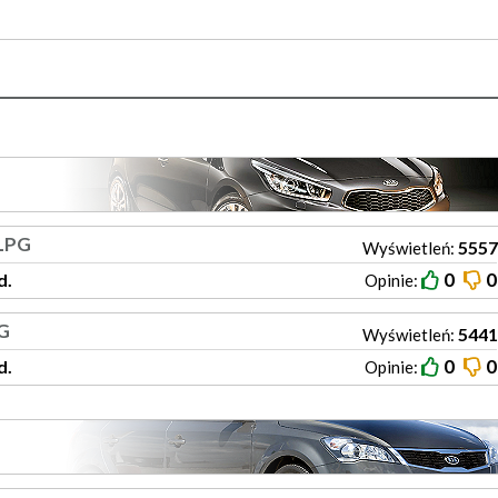
+LPG
5557
Wyświetleń:
0
0
d.
Opinie:
PG
5441
Wyświetleń:
0
0
d.
Opinie: