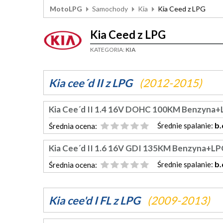
MotoLPG
Samochody
Kia
Kia Ceed z LPG
Kia Ceed z LPG
KATEGORIA:
KIA
Kia cee´d II z LPG
(2012-2015)
Kia Cee´d II 1.4 16V DOHC 100KM Benzyna
b.
Średnie spalanie:
Średnia ocena:
Kia Cee´d II 1.6 16V GDI 135KM Benzyna+L
b.
Średnie spalanie:
Średnia ocena:
Kia cee'd I FL z LPG
(2009-2013)