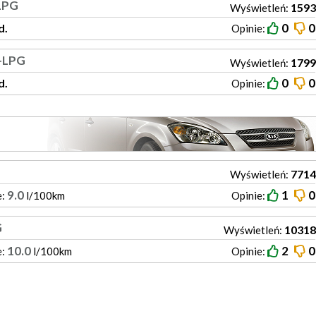
+LPG
1593
Wyświetleń:
0
0
d.
Opinie:
a+LPG
1799
Wyświetleń:
0
0
d.
Opinie:
7714
Wyświetleń:
9.0
1
0
e:
l/100km
Opinie:
G
10318
Wyświetleń:
10.0
2
0
e:
l/100km
Opinie: