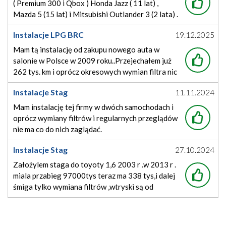
( Premium 300 i Qbox ) Honda Jazz ( 11 lat) ,
Mazda 5 (15 lat) i Mitsubishi Outlander 3 (2 lata) .
Podstawa to prawidłowy montaż , regularna (
Instalacje LPG BRC
19.12.2025
samodzielna) wymiana filtrów i tankowanie na
pewnych stacjach . Łącznie na LPG przejechane ok
Mam tą instalację od zakupu nowego auta w
salonie w Polsce w 2009 roku..Przejechałem już
262 tys. km i oprócz okresowych wymian filtra nic
nie nawala.Oby tak dalej.
Instalacje Stag
11.11.2024
Mam instalację tej firmy w dwóch samochodach i
oprócz wymiany filtrów i regularnych przeglądów
nie ma co do nich zaglądać.
Instalacje Stag
27.10.2024
Założylem staga do toyoty 1,6 2003 r .w 2013 r .
miala przabieg 97000tys teraz ma 338 tys,i dalej
śmiga tylko wymiana filtrów ,wtryski są od
początku i nic się nie dzieje.