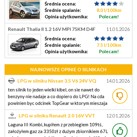
fabrycznym LPG
Średnia
ocena
:
Średnie
spalanie:
8.0 l/100km
Opinia
użytkownika
:
Polecam!
Renault Thalia II 1.2 16V MPI 75KM D4F
11.01.2026
Benzyna+LPG
Średnia
ocena
:
Średnie
spalanie:
7.5 l/100km
Opinia
użytkownika
:
Polecam!
NAJNOWSZE OPINIE O SILNIKACH
LPG w silniku Nissan 3.5 V6 24V VQ
14.01.2026
ten silnik to jeden wielki kibel, on sie nawet do
benzyny nie nadaje a co dopiero do LPG! Na cda
powinien byc odcinek TopGear w ktorym mieszaja
z blotem nissana 350z z tym silnikiem. A to zadna
LPG w silniku Renault 2.0 16V VVT
12.01.2026
japonia tyko silnik od zabojadow od brzydala
M4R
renault velsatis ktory wciskali pozniej w
Laguna III Kombi, kupiłem z przebiegiem 109tś,
założyłem gaz za 3350zł z dużym zbiornikiem 67L