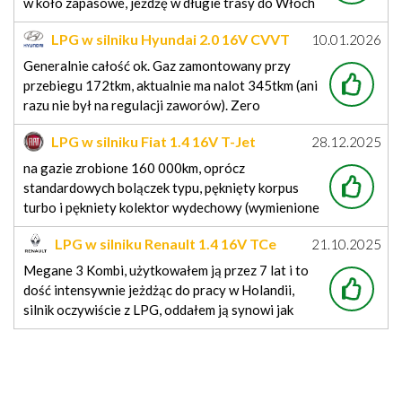
w koło zapasowe, jeżdżę w długie trasy do Włoch
i na tym zbiorniku przejeżdżam 560-590km w
LPG w silniku Hyundai 2.0 16V CVVT
10.01.2026
zależności od odciążenia auta, obecnie mam
Beta II
przebieg 256tś. poza wyminą filtrów i oleju w
Generalnie całość ok. Gaz zamontowany przy
silniku nic nie robiłem, wszystko
przebiegu 172tkm, aktualnie ma nalot 345tkm (ani
razu nie był na regulacji zaworów). Zero
problemów z instalacją. Oczywiście sam silnik w
LPG w silniku Fiat 1.4 16V T-Jet
28.12.2025
sobie mało dynamiczny (raptem 140KM), ale
przejechanie 350km na pełnej butli za 120-140zł
na gazie zrobione 160 000km, oprócz
każdorazowo przy dystrybutorze rekompensuje
standardowych bolączek typu, pęknięty korpus
żyłkę rajdowca.
turbo i pękniety kolektor wydechowy (wymienione
na poliftowe) to tylko separator oleju zmieniłem i
LPG w silniku Renault 1.4 16V TCe
21.10.2025
cykliczne eksploatacyjne czyli oleje i filtry.
H4Jt
Spalanie 8.4l / 100 LPG w trybie mieszanym. Fiat
Megane 3 Kombi, użytkowałem ją przez 7 lat i to
to miał łeb wykorzystać stare 1.2 16v, zwiększyć
dość intensywnie jeżdżąc do pracy w Holandii,
nieco pojemność
silnik oczywiście z LPG, oddałem ją synowi jak
zrobił prawko, teraz auto ma przebieg ponad
370tyś i wszystko działa poprawnie, a na gazie
zrobiło blisko 260tyś. bez najmniejszych
problemów. Jadąc do 100km/h