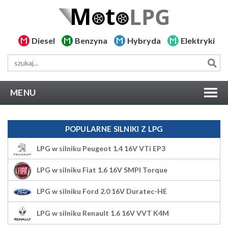
Diesel
Benzyna
Hybryda
Elektryki
MENU
POPULARNE SILNIKI Z LPG
LPG w silniku Peugeot 1.4 16V VTi EP3
LPG w silniku Fiat 1.6 16V SMPI Torque
LPG w silniku Ford 2.0 16V Duratec-HE
LPG w silniku Renault 1.6 16V VVT K4M