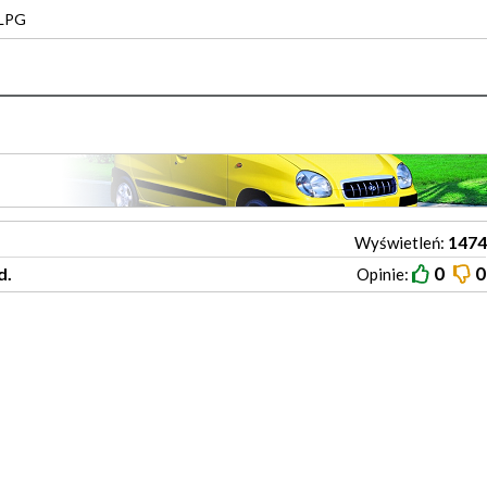
 LPG
1474
Wyświetleń:
0
0
d.
Opinie: