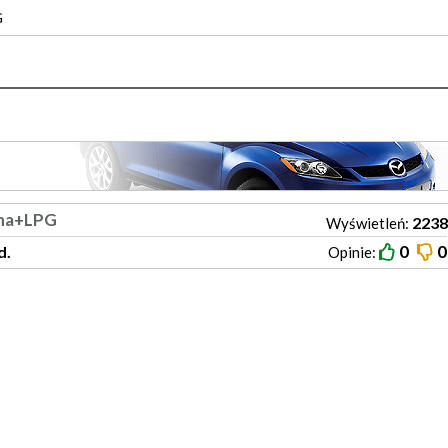
G
yna+LPG
2238
Wyświetleń:
0
0
d.
Opinie: