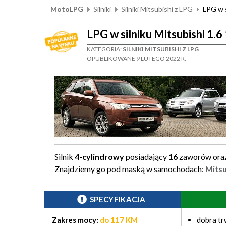
MotoLPG
Silniki
Silniki Mitsubishi z LPG
LPG w 
LPG w silniku Mitsubishi 1
KATEGORIA:
SILNIKI MITSUBISHI Z LPG
OPUBLIKOWANE 9 LUTEGO 2022 R.
Silnik
4-cylindrowy
posiadający
16
zaworów ora
Znajdziemy go pod maską w samochodach:
Mits
SPECYFIKACJA
Zakres mocy:
do 117 KM
dobra tr