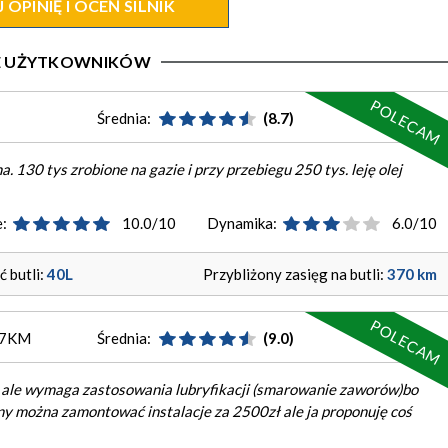
OPINIĘ I OCEŃ SILNIK
IE UŻYTKOWNIKÓW
POLECAM
Średnia:
(8.7)
a. 130 tys zrobione na gazie i przy przebiegu 250 tys. leję olej
:
10.0/10
Dynamika:
6.0/10
 butli:
40L
Przybliżony zasięg na butli:
370 km
POLECAM
117KM
Średnia:
(9.0)
Ok ale wymaga zastosowania lubryfikacji (smarowanie zaworów)bo
ny można zamontować instalacje za 2500zł ale ja proponuję coś