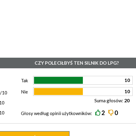
CZY POLECIŁBYŚ TEN SILNIK DO LPG?
)
10
Tak
10
Nie
0/10
Suma głosów:
20
10
2
0
10
Głosy według
opinii
użytkowników: