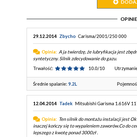
DODAJ 
OPIN
29.12.2014
Zbycho
Carisma/2001/250 000
Opinia:
A ja twierdzę, że lubryfikacja jest zbędn
syntetyczny. Silnik zdecydowanie do gazu.
Trwałość:
10.0/10
Utrzymanie
Średnie spalanie:
9.2L
Pojemność
12.04.2014
Tadek
Mitsubishi Garisma 1.616V 
Opinia:
Ten silnik do montażu instalacji jest 
inaczej kończy się to wypaleniem zaworów.Co do ce
lepszego z kwotę ponad 3000zł .