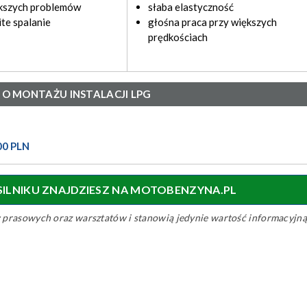
ększych problemów
słaba elastyczność
te spalanie
głośna praca przy większych
prędkościach
 O MONTAŻU INSTALACJI LPG
00 PLN
 SILNIKU ZNAJDZIESZ NA MOTOBENZYNA.PL
ów prasowych oraz warsztatów i stanowią jedynie wartość informacyjną