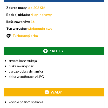
Zakres mocy:
do 202 KM
Rodzaj układu:
4-cylindrowy
Ilość zaworów:
16
Typ wtrysku:
wielopunktowy
Turbosprężarka
ZALETY
trwała konstrukcja
niska awaryjność
bardzo dobra dynamika
doba współpraca z LPG
WADY
wysoki poziom spalania