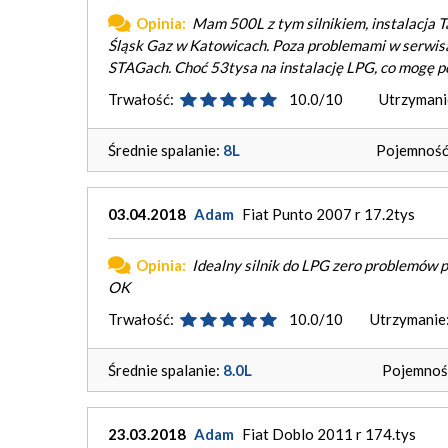
Opinia:
Mam 500L z tym silnikiem, instalacja T
Śląsk Gaz w Katowicach. Poza problemami w serwisac
STAGach. Choć 53tysa na instalację LPG, co mogę po
Trwałość:
10.0/10
Utrzymani
Średnie spalanie:
8L
Pojemność 
03.04.2018
Adam
Fiat Punto 2007 r 17.2tys
Opinia:
Idealny silnik do LPG zero problemów p
OK
Trwałość:
10.0/10
Utrzymanie
Średnie spalanie:
8.0L
Pojemność
23.03.2018
Adam
Fiat Doblo 2011 r 174.tys