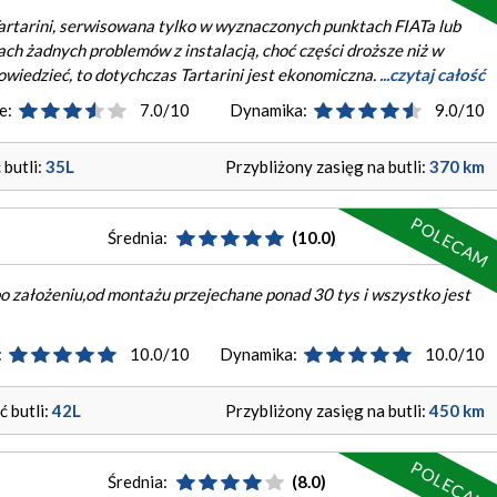
artarini, serwisowana tylko w wyznaczonych punktach FIATa lub
h żadnych problemów z instalacją, choć części droższe niż w
wiedzieć, to dotychczas Tartarini jest ekonomiczna.
...czytaj całość
e:
7.0/10
Dynamika:
9.0/10
butli:
35L
Przybliżony zasięg na butli:
370 km
POLECAM
Średnia:
(10.0)
o założeniu,od montażu przejechane ponad 30 tys i wszystko jest
:
10.0/10
Dynamika:
10.0/10
 butli:
42L
Przybliżony zasięg na butli:
450 km
POLECAM
Średnia:
(8.0)