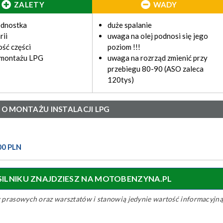
ZALETY
WADY
ednostka
duże spalanie
rii
uwaga na olej podnosi się jego
ść części
poziom !!!
 montażu LPG
uwaga na rozrząd zmienić przy
przebiegu 80-90 (ASO zaleca
120tys)
 O MONTAŻU INSTALACJI LPG
00 PLN
 SILNIKU ZNAJDZIESZ NA MOTOBENZYNA.PL
ów prasowych oraz warsztatów i stanowią jedynie wartość informacyjną