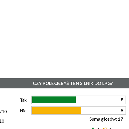
CZY POLECIŁBYŚ TEN SILNIK DO LPG?
)
8
Tak
9
Nie
0/10
Suma głosów:
17
10