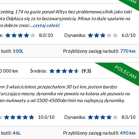
zebieg 174 na gazie ponad 40tys bez problemowo,silnik jako taki
uta.Odpłaca się za to bezawaryjnością .Minus to duże spalanie na
zo dobrze znosi
...czytaj całość
e:
8.0/10
Dynamika:
6.0/10
butli:
100L
Przybliżony zasięg na butli:
770 km
POLECAM
50 000 km
Średnia:
(9.3)
tem 3 właścicielem, przejechałem 30 tyś km, jestem bardzo
arczająco mocny, dynamika nie powala na kolana ale pozwala na
min mułowaty a od 3500-4500obr/min ma najlepszą dynamikę.
:
10.0/10
Dynamika:
8.0/10
butli:
46L
Przybliżony zasięg na butli:
490 km