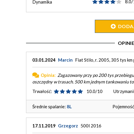
8.0/
Dynamika
DODAJ 
OPIN
03.01.2024
Marcin
Fiat Stilo, r. 2005, 305 tys k
Opinia:
Zagazowany przy po 200 tys przebiegu,
oszczędny w trasach. 500 km jednym tankowaniu to
Trwałość:
10.0/10
Utrzymani
Średnie spalanie:
8L
Pojemność 
17.11.2019
Grzegorz
500l 2016