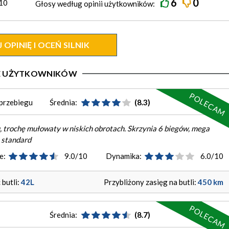
6
0
10
Głosy według
opinii
użytkowników:
OPINIĘ I OCEŃ SILNIK
IE UŻYTKOWNIKÓW
POLECAM
m przebiegu
Średnia:
(8.3)
 trochę mułowaty w niskich obrotach. Skrzynia 6 biegów, mega
 standard
e:
9.0/10
Dynamika:
6.0/10
butli:
42L
Przybliżony zasięg na butli:
450 km
POLECAM
Średnia:
(8.7)