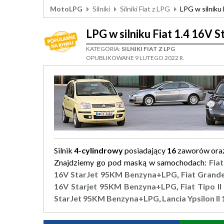
MotoLPG
Silniki
Silniki Fiat z LPG
LPG w silniku 
LPG w silniku Fiat 1.4 16V S
KATEGORIA:
SILNIKI FIAT Z LPG
OPUBLIKOWANE 9 LUTEGO 2022 R.
Silnik
4-cylindrowy
posiadający
16
zaworów ora
Znajdziemy go pod maską w samochodach:
Fia
16V StarJet 95KM Benzyna+LPG
,
Fiat Grand
16V Starjet 95KM Benzyna+LPG
,
Fiat Tipo 
StarJet 95KM Benzyna+LPG
,
Lancia Ypsilon I