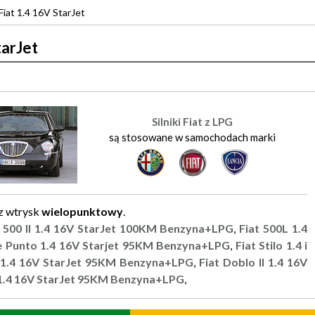
Fiat 1.4 16V StarJet
tarJet
Silniki Fiat z LPG
są stosowane w samochodach marki
z wtrysk
wielopunktowy
.
t 500 II 1.4 16V StarJet 100KM Benzyna+LPG
,
Fiat 500L 1.4
e Punto 1.4 16V Starjet 95KM Benzyna+LPG
,
Fiat Stilo 1.4 i
II 1.4 16V StarJet 95KM Benzyna+LPG
,
Fiat Doblo II 1.4 16V
I 1.4 16V StarJet 95KM Benzyna+LPG
,