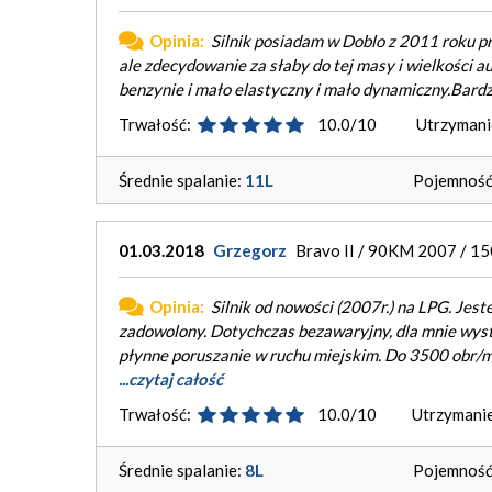
Opinia:
Silnik posiadam w Doblo z 2011 roku pr
ale zdecydowanie za słaby do tej masy i wielkości a
benzynie i mało elastyczny i mało dynamiczny.Bard
Trwałość:
10.0/10
Utrzymani
Średnie spalanie:
11L
Pojemność 
01.03.2018
Grzegorz
Bravo II / 90KM 2007 / 1
Opinia:
Silnik od nowości (2007r.) na LPG. Jes
zadowolony. Dotychczas bezawaryjny, dla mnie wyst
płynne poruszanie w ruchu miejskim. Do 3500 obr/
...czytaj całość
Trwałość:
10.0/10
Utrzymanie
Średnie spalanie:
8L
Pojemność 