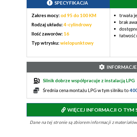
SPECYFIKACJA
Zakres mocy:
od 95 do 100 KM
trwała j
brak awa
Rodzaj układu:
4-cylindrowy
dostępno
Ilość zaworów:
16
łatwość
Typ wtrysku:
wielopunktowy
INFORMACJE
Silnik dobrze współpracuje z instalacją LPG
Średnia cena montażu LPG w tym silniku to
40
WIĘCEJ INFORMACJI O TYM
Dane na tej stronie są zbiorem informacji z materiał