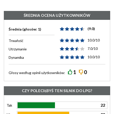
ŚREDNIA OCENA UŻYTKOWNIKÓW
(9.0)
Średnia (głosów: 1)
10.0/10
Trwałość
7.0/10
Utrzymanie
10.0/10
Dynamika
1
0
Głosy według
opinii
użytkowników:
CZY POLECIŁBYŚ TEN SILNIK DO LPG?
22
Tak