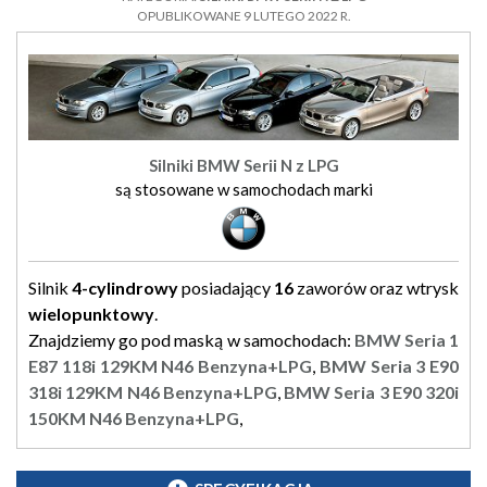
OPUBLIKOWANE 9 LUTEGO 2022 R.
Silniki BMW Serii N z LPG
są stosowane w samochodach marki
Silnik
4-cylindrowy
posiadający
16
zaworów oraz wtrysk
wielopunktowy
.
Znajdziemy go pod maską w samochodach:
BMW Seria 1
E87 118i 129KM N46 Benzyna+LPG
,
BMW Seria 3 E90
318i 129KM N46 Benzyna+LPG
,
BMW Seria 3 E90 320i
150KM N46 Benzyna+LPG
,