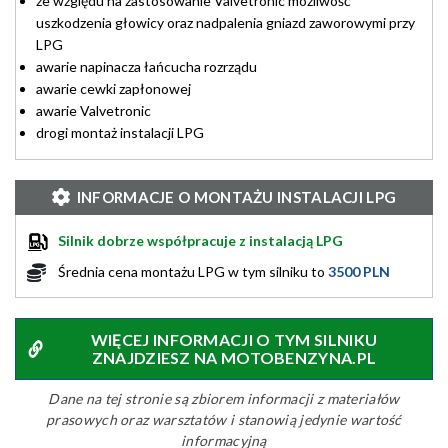
ze względu na zastosowanie Valvetronic możliwość
uszkodzenia głowicy oraz nadpalenia gniazd zaworowymi przy
LPG
awarie napinacza łańcucha rozrządu
awarie cewki zapłonowej
awarie Valvetronic
drogi montaż instalacji LPG
INFORMACJE O MONTAŻU INSTALACJI LPG
Silnik dobrze współpracuje z instalacją LPG
Średnia cena montażu LPG w tym silniku to
3500 PLN
WIĘCEJ INFORMACJI O TYM SILNIKU
ZNAJDZIESZ NA MOTOBENZYNA.PL
Dane na tej stronie są zbiorem informacji z materiałów
prasowych oraz warsztatów i stanowią jedynie wartość
informacyjną