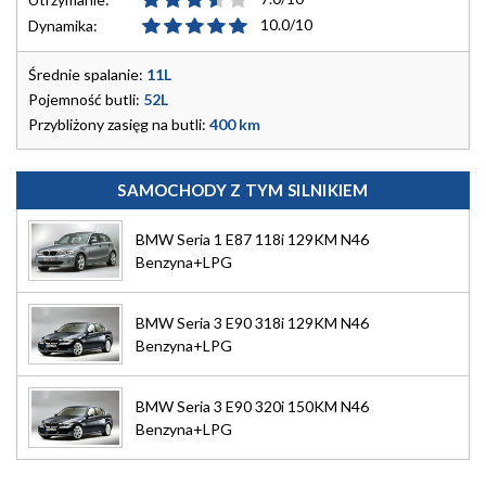
10.0/10
Dynamika:
Średnie spalanie:
11L
Pojemność butli:
52L
Przybliżony zasięg na butli:
400 km
SAMOCHODY Z TYM SILNIKIEM
BMW Seria 1 E87 118i 129KM N46
Benzyna+LPG
BMW Seria 3 E90 318i 129KM N46
Benzyna+LPG
BMW Seria 3 E90 320i 150KM N46
Benzyna+LPG