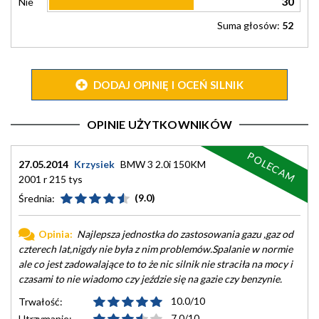
30
Nie
Suma głosów:
52
DODAJ OPINIĘ I OCEŃ SILNIK
OPINIE UŻYTKOWNIKÓW
POLECAM
27.05.2014
Krzysiek
BMW 3 2.0i 150KM
2001 r 215 tys
(9.0)
Średnia:
Opinia:
Najlepsza jednostka do zastosowania gazu ,gaz od
czterech lat,nigdy nie była z nim problemów.Spalanie w normie
ale co jest zadowalające to to że nic silnik nie straciła na mocy i
czasami to nie wiadomo czy jeździe się na gazie czy benzynie.
10.0/10
Trwałość:
7.0/10
Utrzymanie: