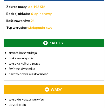
Zakres mocy:
do 192 KM
Rodzaj układu:
6-cylindrowy
Ilość zaworów:
24
Typ wtrysku:
wielopunktowy
ZALETY
trwała konstrukcja
niska awaryjność
wysoka kultura pracy
świetna dynamika
bardzo dobra elastyczność
WADY
wysokie koszty serwisu
ubytki oleju