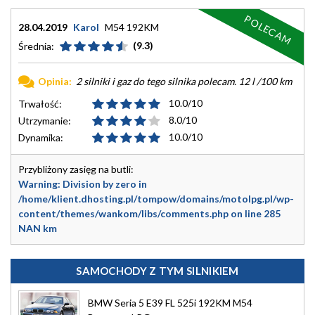
POLECAM
28.04.2019
Karol
M54 192KM
(9.3)
Średnia:
Opinia:
2 silniki i gaz do tego silnika polecam. 12 l /100 km
10.0/10
Trwałość:
8.0/10
Utrzymanie:
10.0/10
Dynamika:
Przybliżony zasięg na butli:
Warning
: Division by zero in
/home/klient.dhosting.pl/tompow/domains/motolpg.pl/wp-
content/themes/wankom/libs/comments.php
on line
285
NAN km
SAMOCHODY Z TYM SILNIKIEM
BMW Seria 5 E39 FL 525i 192KM M54