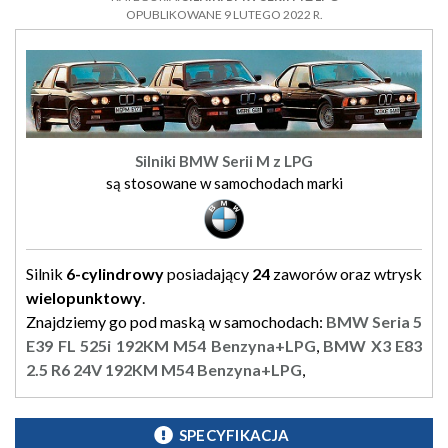
OPUBLIKOWANE 9 LUTEGO 2022 R.
Silniki BMW Serii M z LPG
są stosowane w samochodach marki
Silnik
6-cylindrowy
posiadający
24
zaworów oraz wtrysk
wielopunktowy
.
Znajdziemy go pod maską w samochodach:
BMW Seria 5
E39 FL 525i 192KM M54 Benzyna+LPG
,
BMW X3 E83
2.5 R6 24V 192KM M54 Benzyna+LPG
,
SPECYFIKACJA