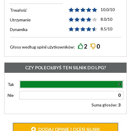
10.0/10
Trwałość
8.0/10
Utrzymanie
8.5/10
Dynamika
2
0
Głosy według
opinii
użytkowników:
CZY POLECIŁBYŚ TEN SILNIK DO LPG?
3
Tak
0
Nie
Suma głosów:
3
DODAJ OPINIĘ I OCEŃ SILNIK