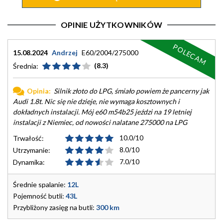
OPINIE UŻYTKOWNIKÓW
POLECAM
15.08.2024
Andrzej
E60/2004/275000
(8.3)
Średnia:
Opinia:
Silnik złoto do LPG, śmiało powiem że pancerny jak
Audi 1.8t. Nic się nie dzieje, nie wymaga kosztownych i
dokładnych instalacji. Mój e60 m54b25 jeździ na 19 letniej
instalacji z Niemiec, od nowości nalatane 275000 na LPG
10.0/10
Trwałość:
8.0/10
Utrzymanie:
7.0/10
Dynamika:
Średnie spalanie:
12L
Pojemność butli:
43L
Przybliżony zasięg na butli:
300 km