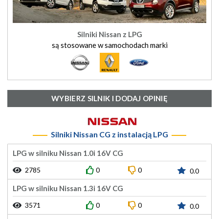
Silniki Nissan z LPG
są stosowane w samochodach marki
WYBIERZ SILNIK I DODAJ OPINIĘ
Silniki Nissan CG z instalacją LPG
LPG w silniku Nissan 1.0i 16V CG
2785
0
0
0.0
LPG w silniku Nissan 1.3i 16V CG
3571
0
0
0.0