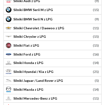
(9)
Silniki Audi z LPG
(15)
Silniki BMW Serii M z LPG
(9)
Silniki BMW Serii N z LPG
(11)
Silniki Chevrolet / Daewoo z LPG
(15)
Silniki Chrysler z LPG
(15)
Silniki Fiat z LPG
(16)
Silniki Ford z LPG
(14)
Silniki Honda z LPG
(21)
Silniki Hyundai / Kia z LPG
(5)
Silniki Jaguar / Land Rover z LPG
(14)
Silniki Mazda z LPG
(11)
Silniki Mercedes-Benz z LPG