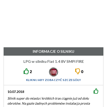
INFORMACJE O SILNIKU
LPG w silniku Fiat 1.4 8V SMPI FIRE
2
0
KLIKNIJ ABY ZOBACZYĆ SZCZEGÓŁY
.07.2018
25.02.2018
nik super do miasta i krótkich tras ciągnie już od dołu
Mam go w Qu
rotów. Na gazie żadnych problemów instalacja prosta
moment. Zale