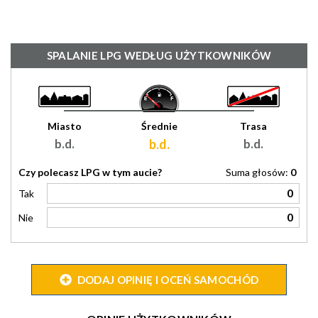
SPALANIE LPG WEDŁUG UŻYTKOWNIKÓW
Miasto
Średnie
Trasa
b.d.
b.d.
b.d.
Czy polecasz LPG w tym aucie?
Suma głosów:
0
0
Tak
0
Nie
DODAJ OPINIĘ I OCEŃ SAMOCHÓD