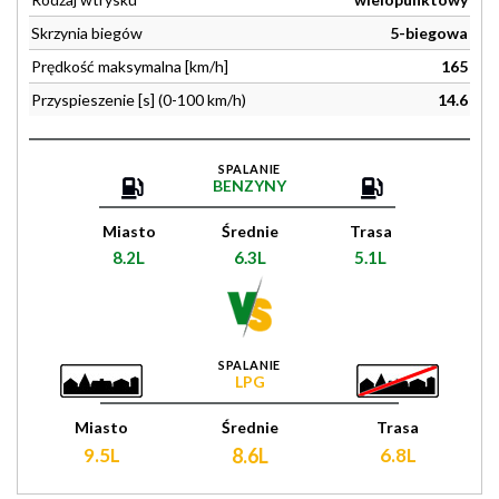
Skrzynia biegów
5-biegowa
Prędkość maksymalna [km/h]
165
Przyspieszenie [s] (0-100 km/h)
14.6
SPALANIE
BENZYNY
Miasto
Średnie
Trasa
8.2L
6.3L
5.1L
SPALANIE
LPG
Miasto
Średnie
Trasa
9.5L
8.6L
6.8L